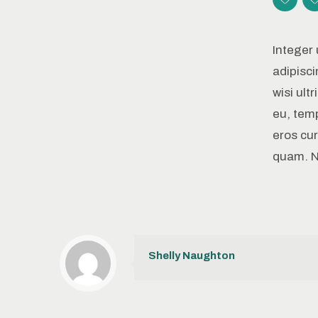
Integer 
adipisci
wisi ult
eu, temp
eros cu
quam. N
Shelly Naughton