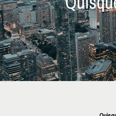
Quisque
Quisq