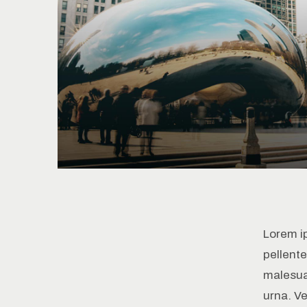
Lorem i
pellente
malesuad
urna. V