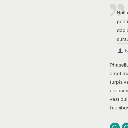
Null
penat
dapi
cursu
N
Phasellu
amet ma
turpis v
ac ipsum
vestibul
faucibus