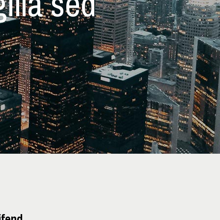
illa sed
ifend