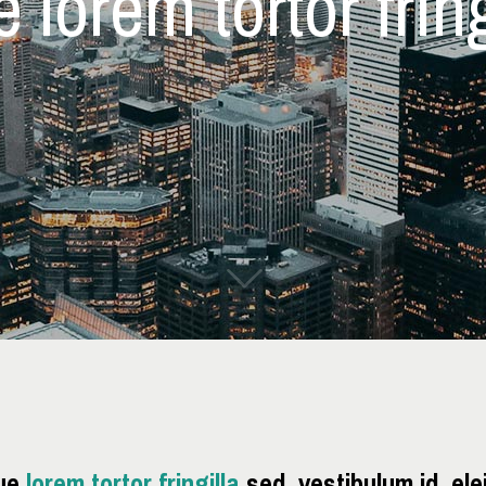
 lorem tortor fring
ue
lorem tortor fringilla
sed, vestibulum id, ele