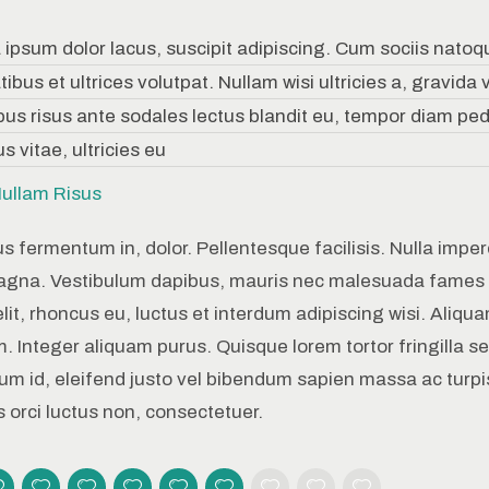
a ipsum dolor lacus, suscipit adipiscing. Cum sociis natoq
ibus et ultrices volutpat. Nullam wisi ultricies a, gravida 
bus risus ante sodales lectus blandit eu, tempor diam pe
s vitae, ultricies eu
ullam Risus
s fermentum in, dolor. Pellentesque facilisis. Nulla imperd
gna. Vestibulum dapibus, mauris nec malesuada fames
elit, rhoncus eu, luctus et interdum adipiscing wisi. Aliqu
. Integer aliquam purus. Quisque lorem tortor fringilla se
um id, eleifend justo vel bibendum sapien massa ac turpi
 orci luctus non, consectetuer.