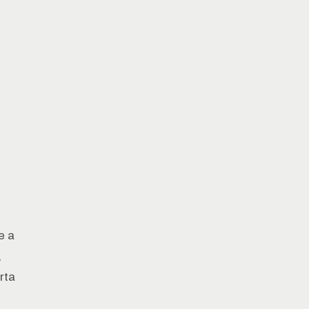
e a
,
rta
.