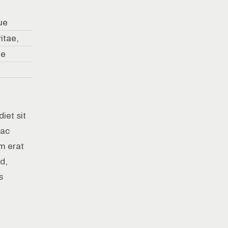
ue
vitae,
de
iet sit
 ac
am erat
d,
s