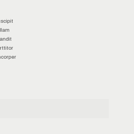
scipit
ullam
landit
ttitor
mcorper